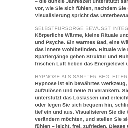
– die dunkle Jahreszeit unterstützt s
vor, wie Sie sich fühlen, nachdem Si
Visualisierung spricht das Unterbewus
SELBSTFÜRSORGE BEWUSST INTE
Körperliche Wärme, kleine Rituale un
und Psyche. Ein warmes Bad, eine Wär
das innere Wohlbefinden. Rituale wie
Spaziergänge geben Struktur und Ruh
frischen Luft heben das Energielevel
HYPNOSE ALS SANFTER BEGLEITER
Hypnose ist ein bewährtes Werkzeug, u
aufzulösen und neue zu verankern. Sie
unterstützt das Loslassen und erleich
oder legen Sie sich bequem hin, schli
tief ein und aus. Visualisieren Sie di
verändern möchten, und stellen Sie si
fühlen – leicht, frei, zufrieden. Dies